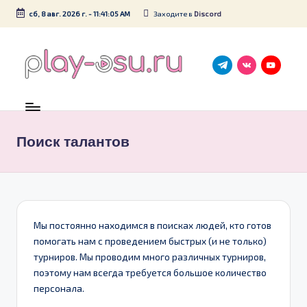
сб, 8 авг. 2026 г.
-
11:41:05 AM
Заходите в
Discord
Перейти
к
содержимому
Telegram
VK
YT
p
Территория
СНГ-
l
турниров
a
Поиск талантов
по
osu!
y
-
o
Мы постоянно находимся в поисках людей, кто готов
s
помогать нам с проведением быстрых (и не только)
u
турниров. Мы проводим много различных турниров,
поэтому нам всегда требуется большое количество
.
персонала.
r