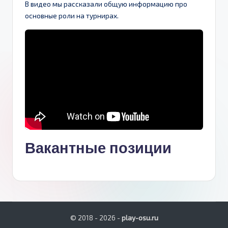
В видео мы рассказали общую информацию про
u
основные роли на турнирах.
Вакантные позиции
© 2018 - 2026 -
play-osu.ru